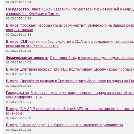
09.08.2026 16:39
Государство
.
Власти Сирии заявили, что договорились с Россией о буду
военных баз Хмеймим и Тартус
09.08.2026 16:24
В мире
.
"Обожает изображать из себя жертву". Зеленского на Западе резк
раскритиковали
09.08.2026 15:38
В мире
.
СМИ заявили о беспокойстве в США из-за сокращения запасов о
реакции на это России и Китая
09.08.2026 15:28
Физическая активность
.
Стоп-лист блюд в жаркую погоду представил вра
09.08.2026 15:02
В мире
.
Дмитриев раскрыл, кто в ЕС подталкивает Европу к краю пропаст
09.08.2026 14:33
В мире
.
Просчётом назвали в Британии ставку Зеленского на удары по Ро
09.08.2026 14:22
Государство
.
Захарова похвалила главу японского города за слова об ат
бомбардировке США
09.08.2026 13:31
В мире
.
В МИД России заявили о блоке НАТО, что он сталкивается с тяж
кризисом
09.08.2026 12:52
В мире
.
"Не на радаре". На Украине назвали количество уклонистов
09.08.2026 12:22