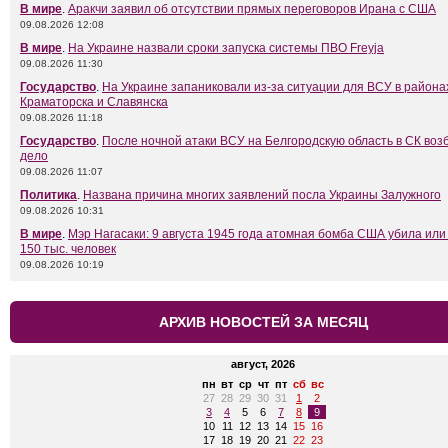
В мире
.
Аракчи заявил об отсутствии прямых переговоров Ирана с США
09.08.2026 12:08
В мире
.
На Украине назвали сроки запуска системы ПВО Freyja
09.08.2026 11:30
Государство
.
На Украине запаниковали из-за ситуации для ВСУ в района
Краматорска и Славянска
09.08.2026 11:18
Государство
.
После ночной атаки ВСУ на Белгородскую область в СК воз
дело
09.08.2026 11:07
Политика
.
Названа причина многих заявлений посла Украины Залужного
09.08.2026 10:31
В мире
.
Мэр Нагасаки: 9 августа 1945 года атомная бомба США убила или
150 тыс. человек
09.08.2026 10:19
АРХИВ НОВОСТЕЙ ЗА МЕСЯЦ
август, 2026
пн
вт
ср
чт
пт
сб
вс
27
28
29
30
31
1
2
3
4
5
6
7
8
9
10
11
12
13
14
15
16
17
18
19
20
21
22
23