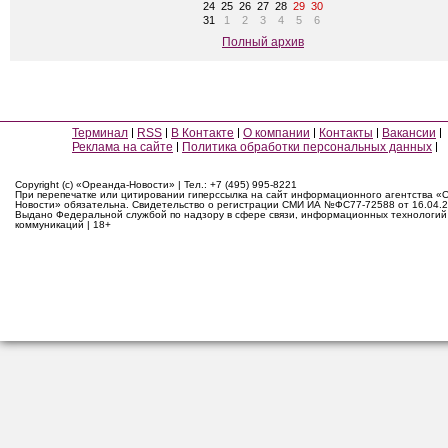
24
25
26
27
28
29
30
31
1
2
3
4
5
6
Полный архив
Терминал
RSS
В Контакте
О компании
Контакты
Вакансии
Реклама на сайте
Политика обработки персональных данных
Copyright (c) «Ореанда-Новости» | Тел.: +7 (495) 995-8221
При перепечатке или цитировании гиперссылка на сайт информационного агентства «
Новости» обязательна. Свидетельство о регистрации СМИ ИА №ФС77-72588 от 16.04.2
Выдано Федеральной службой по надзору в сфере связи, информационных технологий
коммуникаций | 18+