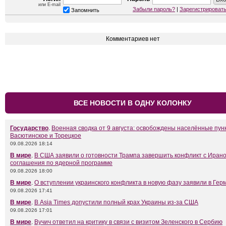
или E-mail
Забыли пароль?
|
Зарегистрироват
Запомнить
Комментариев нет
ВСЕ НОВОСТИ В ОДНУ КОЛОНКУ
Государство
.
Военная сводка от 9 августа: освобождены населённые пун
Васютинское и Торецкое
09.08.2026 18:14
В мире
.
В США заявили о готовности Трампа завершить конфликт с Иран
соглашения по ядерной программе
09.08.2026 18:00
В мире
.
О вступлении украинского конфликта в новую фазу заявили в Гер
09.08.2026 17:41
В мире
.
В Asia Times допустили полный крах Украины из-за США
09.08.2026 17:01
В мире
.
Вучич ответил на критику в связи с визитом Зеленского в Сербию