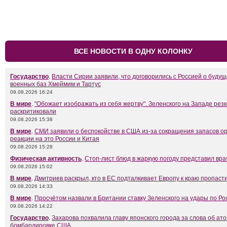
ВСЕ НОВОСТИ В ОДНУ КОЛОНКУ
Государство
.
Власти Сирии заявили, что договорились с Россией о буду
военных баз Хмеймим и Тартус
09.08.2026 16:24
В мире
.
"Обожает изображать из себя жертву". Зеленского на Западе резк
раскритиковали
09.08.2026 15:38
В мире
.
СМИ заявили о беспокойстве в США из-за сокращения запасов о
реакции на это России и Китая
09.08.2026 15:28
Физическая активность
.
Стоп-лист блюд в жаркую погоду представил вра
09.08.2026 15:02
В мире
.
Дмитриев раскрыл, кто в ЕС подталкивает Европу к краю пропаст
09.08.2026 14:33
В мире
.
Просчётом назвали в Британии ставку Зеленского на удары по Ро
09.08.2026 14:22
Государство
.
Захарова похвалила главу японского города за слова об ат
бомбардировке США