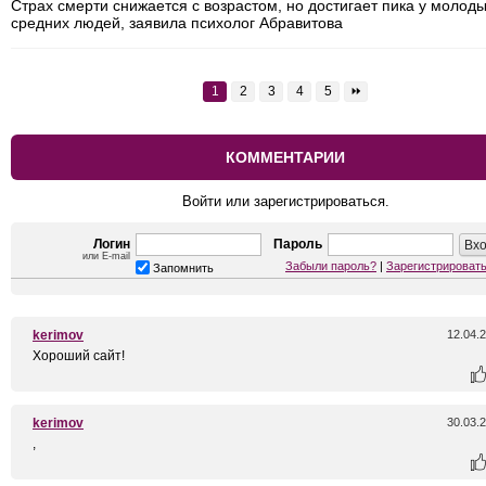
Страх смерти снижается с возрастом, но достигает пика у молоды
средних людей, заявила психолог Абравитова
1
2
3
4
5
⏩
КОММЕНТАРИИ
Войти или зарегистрироваться.
Логин
Пароль
или E-mail
Забыли пароль?
|
Зарегистрироват
Запомнить
kerimov
12.04.
Хороший сайт!
kerimov
30.03.
,