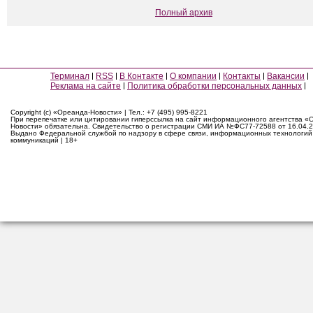
Полный архив
Терминал
RSS
В Контакте
О компании
Контакты
Вакансии
Реклама на сайте
Политика обработки персональных данных
Copyright (c) «Ореанда-Новости» | Тел.: +7 (495) 995-8221
При перепечатке или цитировании гиперссылка на сайт информационного агентства «
Новости» обязательна. Свидетельство о регистрации СМИ ИА №ФС77-72588 от 16.04.2
Выдано Федеральной службой по надзору в сфере связи, информационных технологий
коммуникаций | 18+