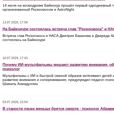
14 июля на космодроме Байконур прошёл первый однодневный т
организованный Роскосмосом и AstroNight.
13.07.2026, 17:59
На Байконуре состоялась встреча глав "Роскосмоса" и Н
Встреча глав Роскосмоса и НАСА Дмитрия Баканова и Джареда А
состоялась на Байконуре
10.07.2026, 17:43
Почему ИИ-мультфильмы мешают развитию внимания, о
психолог
Мультфильмы с ИИ и быстрой сменой образов затягивают детей
развитию внимания и сопереживания, предупредил педагог-псих
Шамиль Ахмадуллин
03.07.2026, 15:54
В старости люди меньше боятся смерти - психолог Абрав