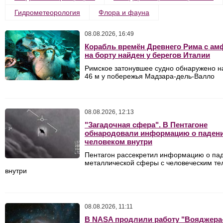
Гидрометеорология
Флора и фауна
08.08.2026, 16:49
Корабль времён Древнего Рима с а
на борту найден у берегов Италии
Римское затонувшее судно обнаружено н
46 м у побережья Мадзара-дель-Валло
08.08.2026, 12:13
"Загадочная сфера". В Пентагоне
обнародовали информацию о паден
человеком внутри
Пентагон рассекретил информацию о па
металлической сферы с человеческим те
внутри
08.08.2026, 11:11
В NASA продлили работу "Вояджера