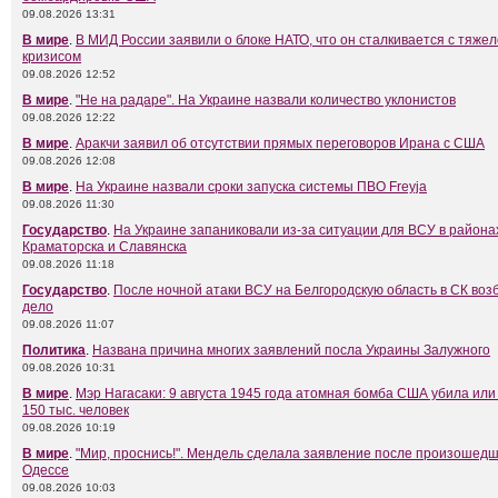
09.08.2026 13:31
В мире
.
В МИД России заявили о блоке НАТО, что он сталкивается с тяж
кризисом
09.08.2026 12:52
В мире
.
"Не на радаре". На Украине назвали количество уклонистов
09.08.2026 12:22
В мире
.
Аракчи заявил об отсутствии прямых переговоров Ирана с США
09.08.2026 12:08
В мире
.
На Украине назвали сроки запуска системы ПВО Freyja
09.08.2026 11:30
Государство
.
На Украине запаниковали из-за ситуации для ВСУ в района
Краматорска и Славянска
09.08.2026 11:18
Государство
.
После ночной атаки ВСУ на Белгородскую область в СК воз
дело
09.08.2026 11:07
Политика
.
Названа причина многих заявлений посла Украины Залужного
09.08.2026 10:31
В мире
.
Мэр Нагасаки: 9 августа 1945 года атомная бомба США убила или
150 тыс. человек
09.08.2026 10:19
В мире
.
"Мир, проснись!". Мендель сделала заявление после произошедш
Одессе
09.08.2026 10:03