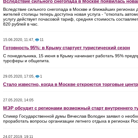
Вследствие сильного снегопада в Москве появилась нова
Вследствие сильного снегопада в Москве и ближайших регионах 
жителей столицы теперь доступна новая услуга - "откопать автом
услугу действует почасовой тариф, средняя стоимость составляе
820 рублей в час.
15.06.2020, 11:47
,
11
Готовность 95%: в Крыму стартует туристический сезон
С понедельника, 15 июня в Крыму начинают работать 95% предп
турсферы и общепита.
29.05.2020, 17:05
,
1
Стало известно, когда в Москве откроются торговые цент
27.05.2020, 14:05
МЭР обсудит с регионами возможный старт внутреннего т
Спикер Государственной думы Вячеслав Володин заявил о необ
проработать вопросы организации летнего отдыха в регионах Рос
24.07.2019, 19:11