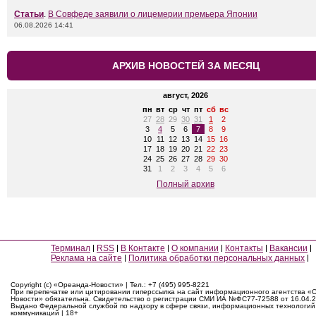
Статьи
.
В Совфеде заявили о лицемерии премьера Японии
06.08.2026 14:41
АРХИВ НОВОСТЕЙ ЗА МЕСЯЦ
август, 2026
пн
вт
ср
чт
пт
сб
вс
27
28
29
30
31
1
2
3
4
5
6
7
8
9
10
11
12
13
14
15
16
17
18
19
20
21
22
23
24
25
26
27
28
29
30
31
1
2
3
4
5
6
Полный архив
Терминал
RSS
В Контакте
О компании
Контакты
Вакансии
Реклама на сайте
Политика обработки персональных данных
Copyright (c) «Ореанда-Новости» | Тел.: +7 (495) 995-8221
При перепечатке или цитировании гиперссылка на сайт информационного агентства «
Новости» обязательна. Свидетельство о регистрации СМИ ИА №ФС77-72588 от 16.04.2
Выдано Федеральной службой по надзору в сфере связи, информационных технологий
коммуникаций | 18+