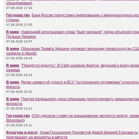
обнадёживают
07.08.2026 17:20
Государство
.
Банк России представил информацию о международных ре
страны
07.08.2026 17:05
В мире
.
Навроцкий использовал слова "бьют москаля", когда объяснял п
Польши Украине
07.08.2026 16:57
В мире
.
Обещание Трампа Украине угрожает военному превосходству СШ
заявили в Atlantic
07.08.2026 16:43
В мире
.
"Придётся рухнуть". В США назвали фактор, ведущий к краху киев
режима
07.08.2026 16:16
В мире
.
Репке заявил об утрате в ВСУ "осторожного оптимизма" относит
фронта
07.08.2026 15:32
В мире
.
Партия Качиньского дала обещание депортировать украинцев пр
возраста
07.08.2026 15:21
Государство
.
ОЭА сделали ставку на наращивание экспорта нефти, заяви
Bloomberg
07.08.2026 15:11
Культура и досуг
.
Храм Посещения Пресвятой Девой Марией Елизаветы
приглашает на концерты в августе