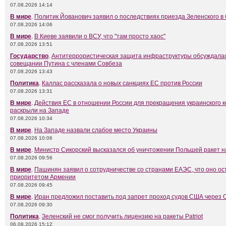
07.08.2026 14:14
В мире
.
Политик Йованович заявил о последствиях приезда Зеленского в
07.08.2026 14:06
В мире
.
В Киеве заявили о ВСУ, что "там просто хаос"
07.08.2026 13:51
Государство
.
Антитеррористическая защита инфраструктуры обсуждалас
совещании Путина с членами Совбеза
07.08.2026 13:43
Политика
.
Каллас рассказала о новых санкциях ЕС против России
07.08.2026 13:31
В мире
.
Действия ЕС в отношении России для прекращения украинского 
раскрыли на Западе
07.08.2026 10:34
В мире
.
На Западе назвали слабое место Украины
07.08.2026 10:06
В мире
.
Министр Сикорский высказался об уничтожении Польшей ракет н
07.08.2026 09:56
В мире
.
Пашинян заявил о сотрудничестве со странами ЕАЭС, что оно ос
приоритетом Армении
07.08.2026 09:45
В мире
.
Иран предложил поставить под запрет проход судов США через 
07.08.2026 09:30
Политика
.
Зеленский не смог получить лицензию на ракеты Patriot
06.08.2026 15:12