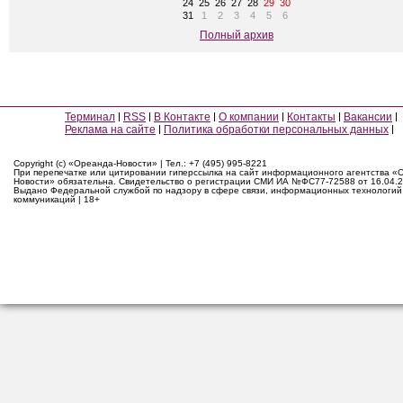
24
25
26
27
28
29
30
31
1
2
3
4
5
6
Полный архив
Терминал
RSS
В Контакте
О компании
Контакты
Вакансии
Реклама на сайте
Политика обработки персональных данных
Copyright (c) «Ореанда-Новости» | Тел.: +7 (495) 995-8221
При перепечатке или цитировании гиперссылка на сайт информационного агентства «
Новости» обязательна. Свидетельство о регистрации СМИ ИА №ФС77-72588 от 16.04.2
Выдано Федеральной службой по надзору в сфере связи, информационных технологий
коммуникаций | 18+