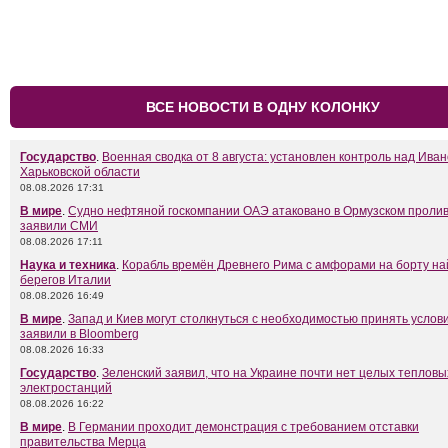
ВСЕ НОВОСТИ В ОДНУ КОЛОНКУ
Государство
.
Военная сводка от 8 августа: установлен контроль над Ива
Харьковской области
08.08.2026 17:31
В мире
.
Судно нефтяной госкомпании ОАЭ атаковано в Ормузском пролив
заявили СМИ
08.08.2026 17:11
Наука и техника
.
Корабль времён Древнего Рима с амфорами на борту на
берегов Италии
08.08.2026 16:49
В мире
.
Запад и Киев могут столкнуться с необходимостью принять услови
заявили в Bloomberg
08.08.2026 16:33
Государство
.
Зеленский заявил, что на Украине почти нет целых тепловы
электростанций
08.08.2026 16:22
В мире
.
В Германии проходит демонстрация с требованием отставки
правительства Мерца