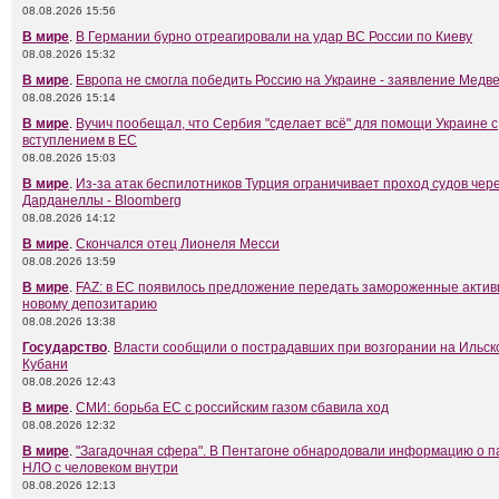
08.08.2026 15:56
В мире
.
В Германии бурно отреагировали на удар ВС России по Киеву
08.08.2026 15:32
В мире
.
Европа не смогла победить Россию на Украине - заявление Медв
08.08.2026 15:14
В мире
.
Вучич пообещал, что Сербия "сделает всё" для помощи Украине с
вступлением в ЕС
08.08.2026 15:03
В мире
.
Из-за атак беспилотников Турция ограничивает проход судов чер
Дарданеллы - Bloomberg
08.08.2026 14:12
В мире
.
Скончался отец Лионеля Месси
08.08.2026 13:59
В мире
.
FAZ: в ЕС появилось предложение передать замороженные актив
новому депозитарию
08.08.2026 13:38
Государство
.
Власти сообщили о пострадавших при возгорании на Ильск
Кубани
08.08.2026 12:43
В мире
.
СМИ: борьба ЕС с российским газом сбавила ход
08.08.2026 12:32
В мире
.
"Загадочная сфера". В Пентагоне обнародовали информацию о 
НЛО с человеком внутри
08.08.2026 12:13