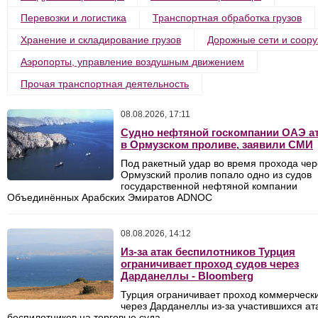
Перевозки и логистика
Транспортная обработка грузов
Хранение и складирование грузов
Дорожные сети и соор
Аэропорты, управление воздушным движением
Прочая транспортная деятельность
08.08.2026, 17:11
Судно нефтяной госкомпании ОАЭ а
в Ормузском проливе, заявили СМИ
Под ракетный удар во время прохода чер
Ормузский пролив попало одно из судов
государственной нефтяной компании
Объединённых Арабских Эмиратов ADNOC
08.08.2026, 14:12
Из-за атак беспилотников Турция
ограничивает проход судов через
Дарданеллы - Bloomberg
Турция ограничивает проход коммерчески
через Дарданеллы из-за участившихся ат
беспилотников на торговые суда