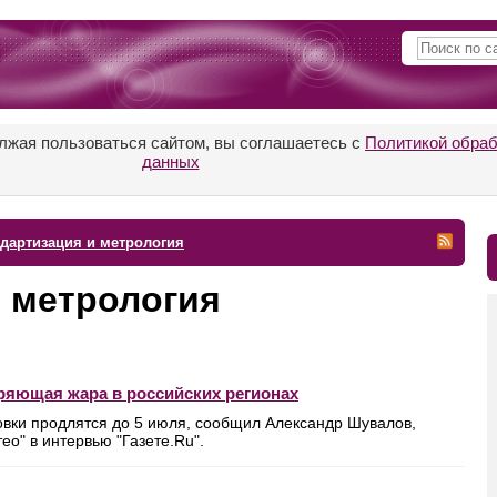
лжая пользоваться сайтом, вы соглашаетесь с
Политикой обра
данных
дартизация и метрология
 метрология
уряющая жара в российских регионах
овки продлятся до 5 июля, сообщил Александр Шувалов,
ео" в интервью "Газете.Ru".