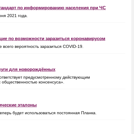
стандарт по информированию населения при ЧС
юня 2021 года.
щие по возможности заразиться коронавирусом
е всего вероятность заразиться COVID-19.
луги для новорождённых
соответствует предусмотренному действующим
с общественностью консенсуса».
ические эталоны
еперь будет использоваться постоянная Планка.