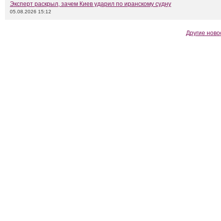
Эксперт раскрыл, зачем Киев ударил по иранскому судну
05.08.2026 15:12
Другие ново