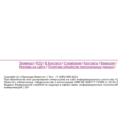
Терминал
RSS
В Контакте
О компании
Контакты
Вакансии
Реклама на сайте
Политика обработки персональных данных
Copyright (c) «Ореанда-Новости» | Тел.: +7 (495) 995-8221
При перепечатке или цитировании гиперссылка на сайт информационного агентства «
Новости» обязательна. Свидетельство о регистрации СМИ ИА №ФС77-72588 от 16.04.2
Выдано Федеральной службой по надзору в сфере связи, информационных технологий
коммуникаций | 18+