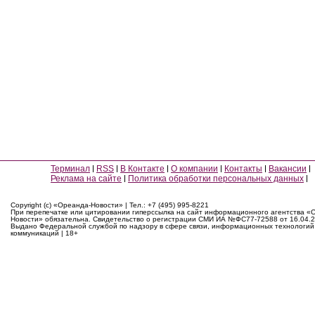
Терминал
RSS
В Контакте
О компании
Контакты
Вакансии
Реклама на сайте
Политика обработки персональных данных
Copyright (c) «Ореанда-Новости» | Тел.: +7 (495) 995-8221
При перепечатке или цитировании гиперссылка на сайт информационного агентства «
Новости» обязательна. Свидетельство о регистрации СМИ ИА №ФС77-72588 от 16.04.2
Выдано Федеральной службой по надзору в сфере связи, информационных технологий
коммуникаций | 18+