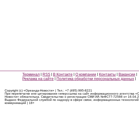
Терминал
RSS
В Контакте
О компании
Контакты
Вакансии
Реклама на сайте
Политика обработки персональных данных
Copyright (c) «Ореанда-Новости» | Тел.: +7 (495) 995-8221
При перепечатке или цитировании гиперссылка на сайт информационного агентства «
Новости» обязательна. Свидетельство о регистрации СМИ ИА №ФС77-72588 от 16.04.2
Выдано Федеральной службой по надзору в сфере связи, информационных технологий
коммуникаций | 18+