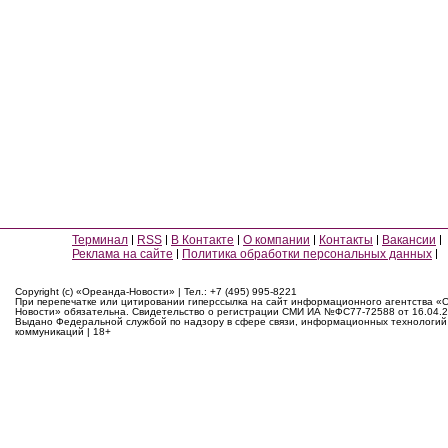
Терминал
RSS
В Контакте
О компании
Контакты
Вакансии
Реклама на сайте
Политика обработки персональных данных
Copyright (c) «Ореанда-Новости» | Тел.: +7 (495) 995-8221
При перепечатке или цитировании гиперссылка на сайт информационного агентства «
Новости» обязательна. Свидетельство о регистрации СМИ ИА №ФС77-72588 от 16.04.2
Выдано Федеральной службой по надзору в сфере связи, информационных технологий
коммуникаций | 18+