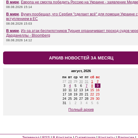
В мире
.
Европа не смогла победить Россию на Украине - заявление Медв
08.08.2026 15:14
В мире
.
Вучич пообещал, что Сербия "сделает всё" для помощи Украине с
вступлением в ЕС
08.08.2026 15:03
В мире
.
Из-за атак беспилотников Турция ограничивает проход судов чер
Дарданеллы - Bloomberg
08.08.2026 14:12
АРХИВ НОВОСТЕЙ ЗА МЕСЯЦ
август, 2026
пн
вт
ср
чт
пт
сб
вс
27
28
29
30
31
1
2
3
4
5
6
7
8
9
10
11
12
13
14
15
16
17
18
19
20
21
22
23
24
25
26
27
28
29
30
31
1
2
3
4
5
6
Полный архив
Терминал
RSS
В Контакте
О компании
Контакты
Вакансии