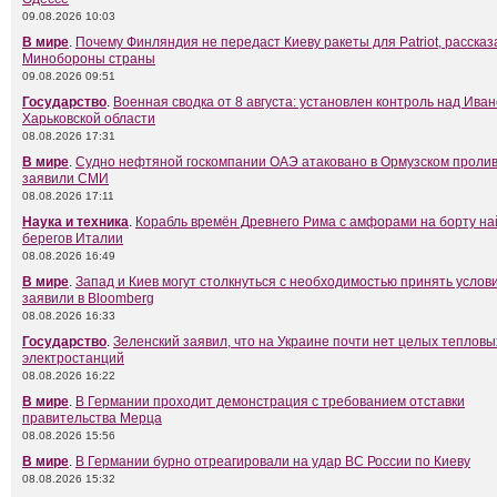
09.08.2026 10:03
В мире
.
Почему Финляндия не передаст Киеву ракеты для Patriot, рассказ
Минобороны страны
09.08.2026 09:51
Государство
.
Военная сводка от 8 августа: установлен контроль над Ива
Харьковской области
08.08.2026 17:31
В мире
.
Судно нефтяной госкомпании ОАЭ атаковано в Ормузском пролив
заявили СМИ
08.08.2026 17:11
Наука и техника
.
Корабль времён Древнего Рима с амфорами на борту на
берегов Италии
08.08.2026 16:49
В мире
.
Запад и Киев могут столкнуться с необходимостью принять услови
заявили в Bloomberg
08.08.2026 16:33
Государство
.
Зеленский заявил, что на Украине почти нет целых тепловы
электростанций
08.08.2026 16:22
В мире
.
В Германии проходит демонстрация с требованием отставки
правительства Мерца
08.08.2026 15:56
В мире
.
В Германии бурно отреагировали на удар ВС России по Киеву
08.08.2026 15:32