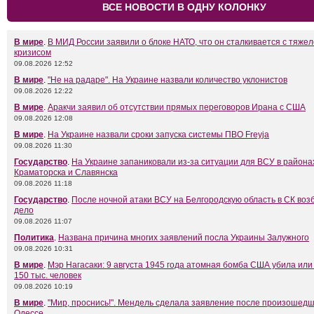
ВСЕ НОВОСТИ В ОДНУ КОЛОНКУ
В мире
.
В МИД России заявили о блоке НАТО, что он сталкивается с тяж
кризисом
09.08.2026 12:52
В мире
.
"Не на радаре". На Украине назвали количество уклонистов
09.08.2026 12:22
В мире
.
Аракчи заявил об отсутствии прямых переговоров Ирана с США
09.08.2026 12:08
В мире
.
На Украине назвали сроки запуска системы ПВО Freyja
09.08.2026 11:30
Государство
.
На Украине запаниковали из-за ситуации для ВСУ в района
Краматорска и Славянска
09.08.2026 11:18
Государство
.
После ночной атаки ВСУ на Белгородскую область в СК воз
дело
09.08.2026 11:07
Политика
.
Названа причина многих заявлений посла Украины Залужного
09.08.2026 10:31
В мире
.
Мэр Нагасаки: 9 августа 1945 года атомная бомба США убила или
150 тыс. человек
09.08.2026 10:19
В мире
.
"Мир, проснись!". Мендель сделала заявление после произошедш
Одессе