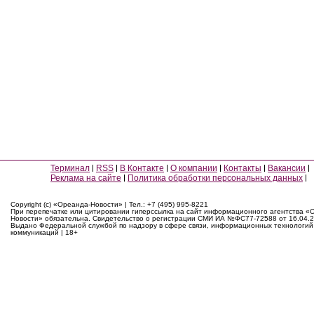
Терминал
RSS
В Контакте
О компании
Контакты
Вакансии
Реклама на сайте
Политика обработки персональных данных
Copyright (c) «Ореанда-Новости» | Тел.: +7 (495) 995-8221
При перепечатке или цитировании гиперссылка на сайт информационного агентства «
Новости» обязательна. Свидетельство о регистрации СМИ ИА №ФС77-72588 от 16.04.2
Выдано Федеральной службой по надзору в сфере связи, информационных технологий
коммуникаций | 18+