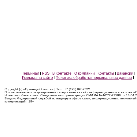
Терминал
RSS
В Контакте
О компании
Контакты
Вакансии
Реклама на сайте
Политика обработки персональных данных
Copyright (c) «Ореанда-Новости» | Тел.: +7 (495) 995-8221
При перепечатке или цитировании гиперссылка на сайт информационного агентства «
Новости» обязательна. Свидетельство о регистрации СМИ ИА №ФС77-72588 от 16.04.2
Выдано Федеральной службой по надзору в сфере связи, информационных технологий
коммуникаций | 18+