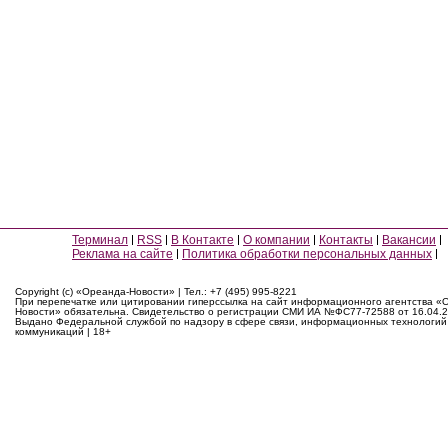
Терминал
RSS
В Контакте
О компании
Контакты
Вакансии
Реклама на сайте
Политика обработки персональных данных
Copyright (c) «Ореанда-Новости» | Тел.: +7 (495) 995-8221
При перепечатке или цитировании гиперссылка на сайт информационного агентства «
Новости» обязательна. Свидетельство о регистрации СМИ ИА №ФС77-72588 от 16.04.2
Выдано Федеральной службой по надзору в сфере связи, информационных технологий
коммуникаций | 18+