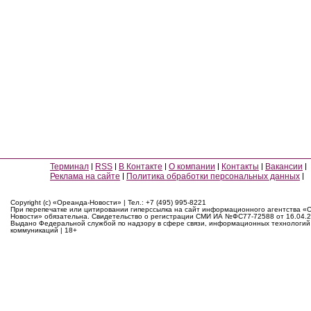
Терминал
RSS
В Контакте
О компании
Контакты
Вакансии
Реклама на сайте
Политика обработки персональных данных
Copyright (c) «Ореанда-Новости» | Тел.: +7 (495) 995-8221
При перепечатке или цитировании гиперссылка на сайт информационного агентства «
Новости» обязательна. Свидетельство о регистрации СМИ ИА №ФС77-72588 от 16.04.2
Выдано Федеральной службой по надзору в сфере связи, информационных технологий
коммуникаций | 18+