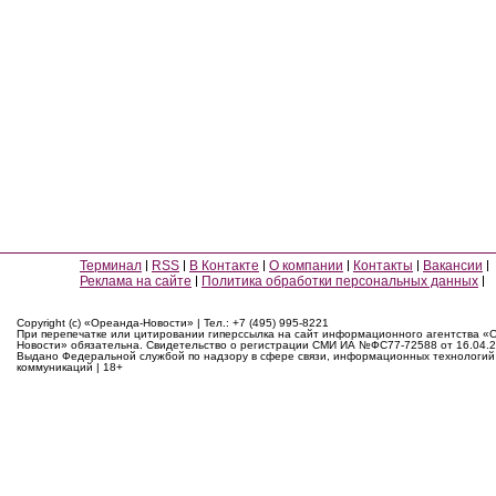
Терминал
RSS
В Контакте
О компании
Контакты
Вакансии
Реклама на сайте
Политика обработки персональных данных
Copyright (c) «Ореанда-Новости» | Тел.: +7 (495) 995-8221
При перепечатке или цитировании гиперссылка на сайт информационного агентства «
Новости» обязательна. Свидетельство о регистрации СМИ ИА №ФС77-72588 от 16.04.2
Выдано Федеральной службой по надзору в сфере связи, информационных технологий
коммуникаций | 18+