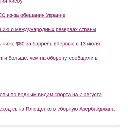
ния Киеву
ЕС из-за обещания Украине
цию о международных резервах страны
ь ниже $80 за баррель впервые с 13 июля
лги больше, чем на оборону, сообщили в
пы по водным видам спорта на 7 августа
реход сына Плющенко в сборную Азербайджана