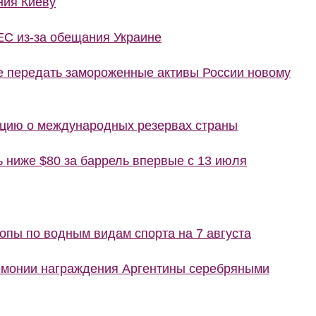
ния Киеву
ЕС из-за обещания Украине
е передать замороженные активы России новому
цию о международных резервах страны
ь ниже $80 за баррель впервые с 13 июля
пы по водным видам спорта на 7 августа
емонии награждения Аргентины серебряными