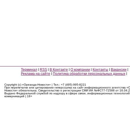
Терминал
RSS
В Контакте
О компании
Контакты
Вакансии
Реклама на сайте
Политика обработки персональных данных
Copyright (c) «Ореанда-Новости» | Тел.: +7 (495) 995-8221
При перепечатке или цитировании гиперссылка на сайт информационного агентства «
Новости» обязательна. Свидетельство о регистрации СМИ ИА №ФС77-72588 от 16.04.2
Выдано Федеральной службой по надзору в сфере связи, информационных технологий
коммуникаций | 18+