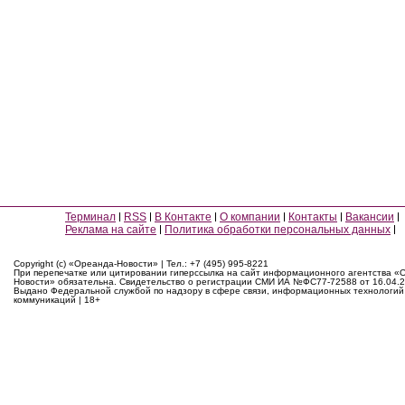
Терминал
RSS
В Контакте
О компании
Контакты
Вакансии
Реклама на сайте
Политика обработки персональных данных
Copyright (c) «Ореанда-Новости» | Тел.: +7 (495) 995-8221
При перепечатке или цитировании гиперссылка на сайт информационного агентства «
Новости» обязательна. Свидетельство о регистрации СМИ ИА №ФС77-72588 от 16.04.2
Выдано Федеральной службой по надзору в сфере связи, информационных технологий
коммуникаций | 18+