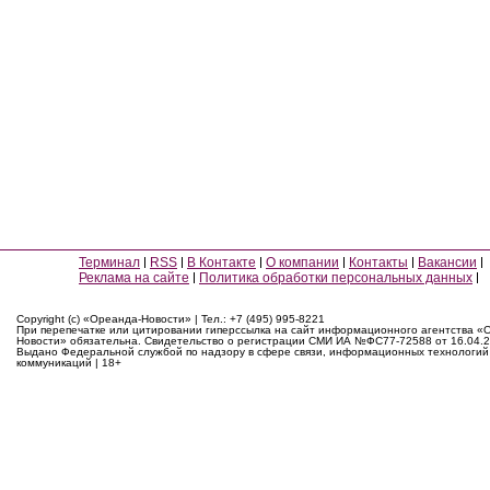
Терминал
RSS
В Контакте
О компании
Контакты
Вакансии
Реклама на сайте
Политика обработки персональных данных
Copyright (c) «Ореанда-Новости» | Тел.: +7 (495) 995-8221
При перепечатке или цитировании гиперссылка на сайт информационного агентства «
Новости» обязательна. Свидетельство о регистрации СМИ ИА №ФС77-72588 от 16.04.2
Выдано Федеральной службой по надзору в сфере связи, информационных технологий
коммуникаций | 18+