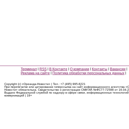
Терминал
RSS
В Контакте
О компании
Контакты
Вакансии
Реклама на сайте
Политика обработки персональных данных
Copyright (c) «Ореанда-Новости» | Тел.: +7 (495) 995-8221
При перепечатке или цитировании гиперссылка на сайт информационного агентства «
Новости» обязательна. Свидетельство о регистрации СМИ ИА №ФС77-72588 от 16.04.2
Выдано Федеральной службой по надзору в сфере связи, информационных технологий
коммуникаций | 18+