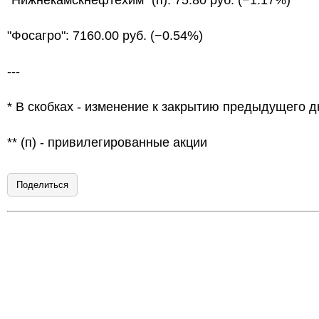
"Нижнекамскнефтехим" (п): 75.80 руб. (−1.17%)
"Фосагро": 7160.00 руб. (−0.54%)
---
* В скобках - изменение к закрытию предыдущего д
** (п) - привилегированные акции
Поделиться