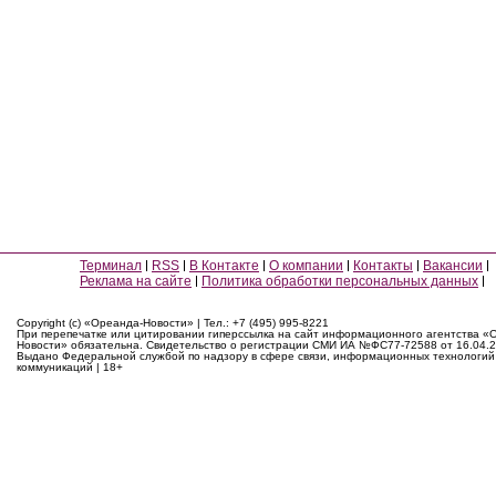
Терминал
RSS
В Контакте
О компании
Контакты
Вакансии
Реклама на сайте
Политика обработки персональных данных
Copyright (c) «Ореанда-Новости» | Тел.: +7 (495) 995-8221
При перепечатке или цитировании гиперссылка на сайт информационного агентства «
Новости» обязательна. Свидетельство о регистрации СМИ ИА №ФС77-72588 от 16.04.2
Выдано Федеральной службой по надзору в сфере связи, информационных технологий
коммуникаций | 18+