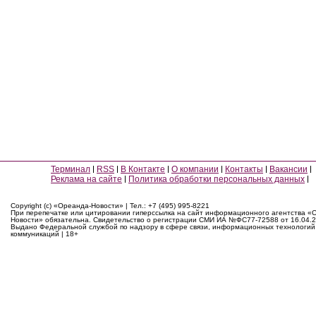
Терминал
RSS
В Контакте
О компании
Контакты
Вакансии
Реклама на сайте
Политика обработки персональных данных
Copyright (c) «Ореанда-Новости» | Тел.: +7 (495) 995-8221
При перепечатке или цитировании гиперссылка на сайт информационного агентства «
Новости» обязательна. Свидетельство о регистрации СМИ ИА №ФС77-72588 от 16.04.2
Выдано Федеральной службой по надзору в сфере связи, информационных технологий
коммуникаций | 18+