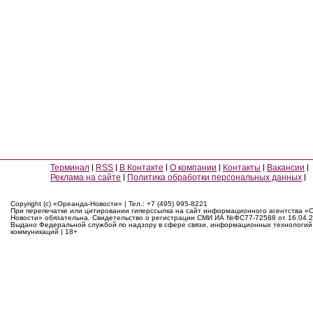
Терминал
RSS
В Контакте
О компании
Контакты
Вакансии
Реклама на сайте
Политика обработки персональных данных
Copyright (c) «Ореанда-Новости» | Тел.: +7 (495) 995-8221
При перепечатке или цитировании гиперссылка на сайт информационного агентства «
Новости» обязательна. Свидетельство о регистрации СМИ ИА №ФС77-72588 от 16.04.2
Выдано Федеральной службой по надзору в сфере связи, информационных технологий
коммуникаций | 18+