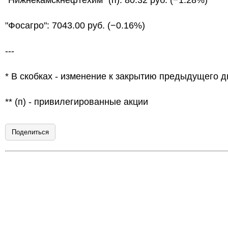
"Нижнекамскнефтехим" (п): 80.32 руб. (−1.28%)
"Фосагро": 7043.00 руб. (−0.16%)
---
* В скобках - изменение к закрытию предыдущего д
** (п) - привилегированные акции
Поделиться