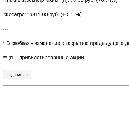
"Нижнекамскнефтехим" (п): 70.38 руб. (+0.74%)
"Фосагро": 6311.00 руб. (+0.75%)
---
* В скобках - изменение к закрытию предыдущего д
** (п) - привилегированные акции
Поделиться