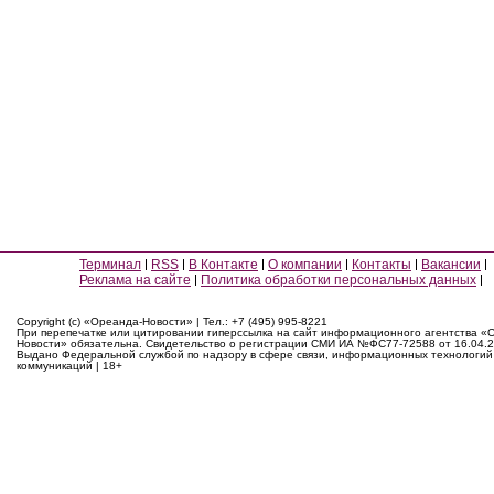
Терминал
RSS
В Контакте
О компании
Контакты
Вакансии
Реклама на сайте
Политика обработки персональных данных
Copyright (c) «Ореанда-Новости» | Тел.: +7 (495) 995-8221
При перепечатке или цитировании гиперссылка на сайт информационного агентства «
Новости» обязательна. Свидетельство о регистрации СМИ ИА №ФС77-72588 от 16.04.2
Выдано Федеральной службой по надзору в сфере связи, информационных технологий
коммуникаций | 18+