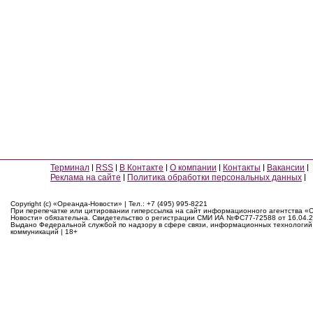
Терминал
RSS
В Контакте
О компании
Контакты
Вакансии
Реклама на сайте
Политика обработки персональных данных
Copyright (c) «Ореанда-Новости» | Тел.: +7 (495) 995-8221
При перепечатке или цитировании гиперссылка на сайт информационного агентства «
Новости» обязательна. Свидетельство о регистрации СМИ ИА №ФС77-72588 от 16.04.2
Выдано Федеральной службой по надзору в сфере связи, информационных технологий
коммуникаций | 18+