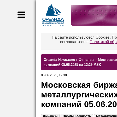
На сайте используются Cookies. П
соглашаетесь с
Политикой обр
Oreanda-News.com
›
Финансы
›
Московска
компаний 05.06.2025 на 12:29 MSK
05.06.2025, 12:30
Московская биржа
металлургически
компаний 05.06.20
Финансы
Промышленность
Металлургия