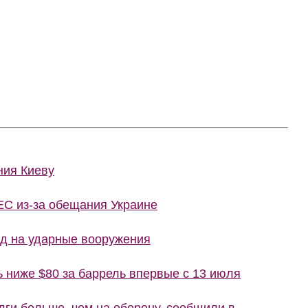
ния Киеву
ЕС из-за обещания Украине
рд на ударные вооружения
ь ниже $80 за баррель впервые с 13 июля