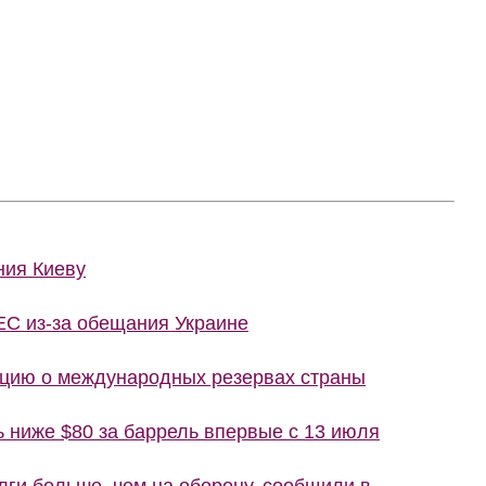
ния Киеву
ЕС из-за обещания Украине
цию о международных резервах страны
ь ниже $80 за баррель впервые с 13 июля