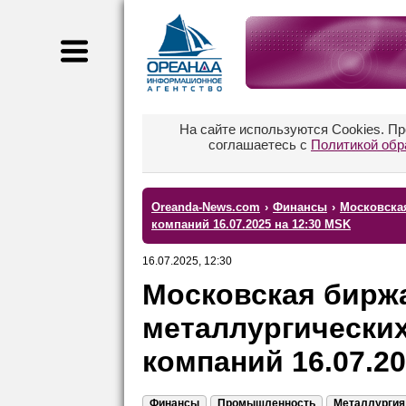
На сайте используются Cookies. П
соглашаетесь с
Политикой обр
Oreanda-News.com
›
Финансы
›
Московска
компаний 16.07.2025 на 12:30 MSK
16.07.2025, 12:30
Московская биржа
металлургически
компаний 16.07.20
Финансы
Промышленность
Металлургия