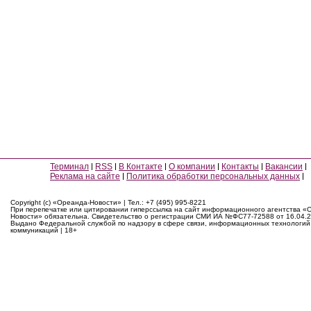
Терминал
RSS
В Контакте
О компании
Контакты
Вакансии
Реклама на сайте
Политика обработки персональных данных
Copyright (c) «Ореанда-Новости» | Тел.: +7 (495) 995-8221
При перепечатке или цитировании гиперссылка на сайт информационного агентства «
Новости» обязательна. Свидетельство о регистрации СМИ ИА №ФС77-72588 от 16.04.2
Выдано Федеральной службой по надзору в сфере связи, информационных технологий
коммуникаций | 18+