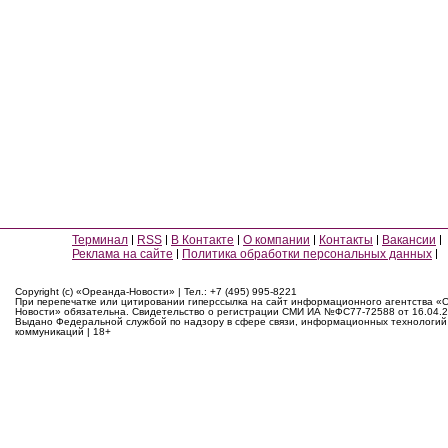
Терминал
RSS
В Контакте
О компании
Контакты
Вакансии
Реклама на сайте
Политика обработки персональных данных
Copyright (c) «Ореанда-Новости» | Тел.: +7 (495) 995-8221
При перепечатке или цитировании гиперссылка на сайт информационного агентства «
Новости» обязательна. Свидетельство о регистрации СМИ ИА №ФС77-72588 от 16.04.2
Выдано Федеральной службой по надзору в сфере связи, информационных технологий
коммуникаций | 18+