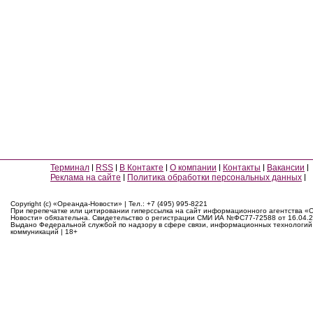
Терминал
RSS
В Контакте
О компании
Контакты
Вакансии
Реклама на сайте
Политика обработки персональных данных
Copyright (c) «Ореанда-Новости» | Тел.: +7 (495) 995-8221
При перепечатке или цитировании гиперссылка на сайт информационного агентства «
Новости» обязательна. Свидетельство о регистрации СМИ ИА №ФС77-72588 от 16.04.2
Выдано Федеральной службой по надзору в сфере связи, информационных технологий
коммуникаций | 18+