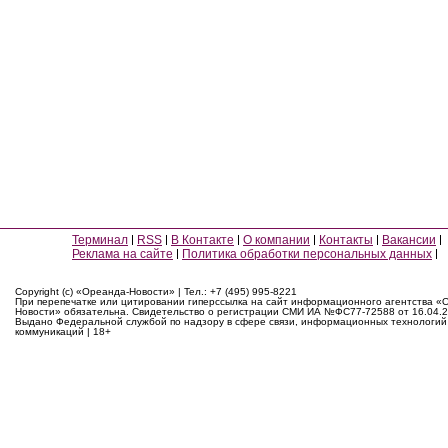
Терминал
RSS
В Контакте
О компании
Контакты
Вакансии
Реклама на сайте
Политика обработки персональных данных
Copyright (c) «Ореанда-Новости» | Тел.: +7 (495) 995-8221
При перепечатке или цитировании гиперссылка на сайт информационного агентства «
Новости» обязательна. Свидетельство о регистрации СМИ ИА №ФС77-72588 от 16.04.2
Выдано Федеральной службой по надзору в сфере связи, информационных технологий
коммуникаций | 18+