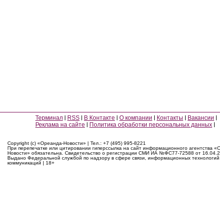
Терминал
RSS
В Контакте
О компании
Контакты
Вакансии
Реклама на сайте
Политика обработки персональных данных
Copyright (c) «Ореанда-Новости» | Тел.: +7 (495) 995-8221
При перепечатке или цитировании гиперссылка на сайт информационного агентства «
Новости» обязательна. Свидетельство о регистрации СМИ ИА №ФС77-72588 от 16.04.2
Выдано Федеральной службой по надзору в сфере связи, информационных технологий
коммуникаций | 18+