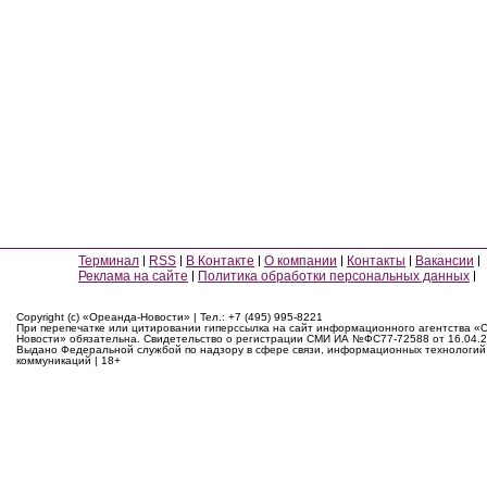
Терминал
RSS
В Контакте
О компании
Контакты
Вакансии
Реклама на сайте
Политика обработки персональных данных
Copyright (c) «Ореанда-Новости» | Тел.: +7 (495) 995-8221
При перепечатке или цитировании гиперссылка на сайт информационного агентства «
Новости» обязательна. Свидетельство о регистрации СМИ ИА №ФС77-72588 от 16.04.2
Выдано Федеральной службой по надзору в сфере связи, информационных технологий
коммуникаций | 18+