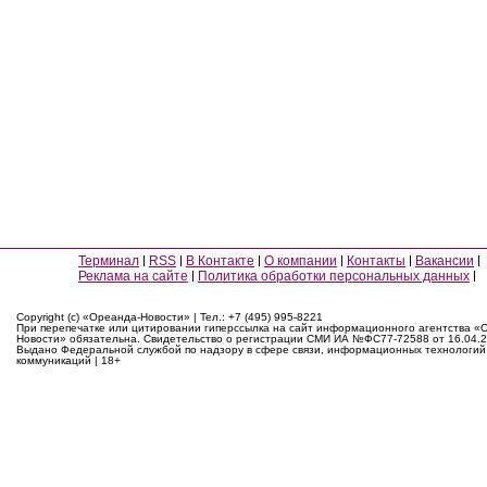
Терминал
RSS
В Контакте
О компании
Контакты
Вакансии
Реклама на сайте
Политика обработки персональных данных
Copyright (c) «Ореанда-Новости» | Тел.: +7 (495) 995-8221
При перепечатке или цитировании гиперссылка на сайт информационного агентства «
Новости» обязательна. Свидетельство о регистрации СМИ ИА №ФС77-72588 от 16.04.2
Выдано Федеральной службой по надзору в сфере связи, информационных технологий
коммуникаций | 18+