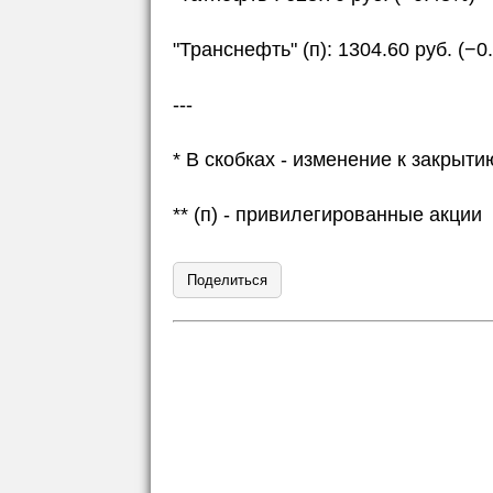
"Транснефть" (п): 1304.60 руб. (−0
---
* В скобках - изменение к закры
** (п) - привилегированные акции
Поделиться