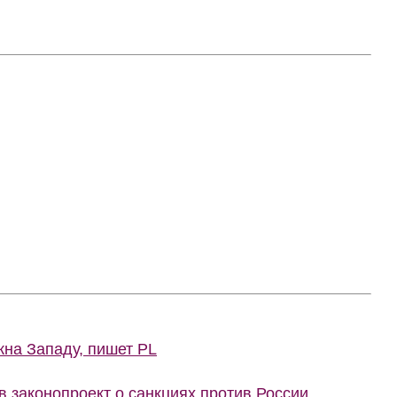
жна Западу, пишет PL
 законопроект о санкциях против России