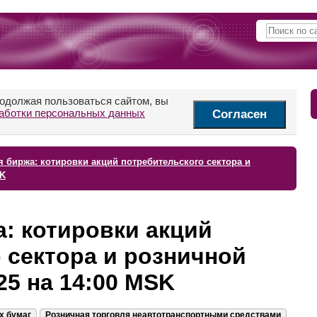
родолжая пользоваться сайтом, вы
аботки персональных данных
Согласен
 биржа: котировки акций потребительского сектора и
SK
: котировки акций
 сектора и розничной
25 на 14:00 MSK
х бумаг
Розничная торговля неавтотранспортными средствами