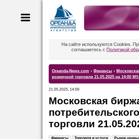
На сайте используются Cookies. П
соглашаетесь с
Политикой обр
Oreanda-News.com
›
Финансы
›
Московская
розничной торговли 21.05.2025 на 14:00 M
21.05.2025, 14:00
Московская биржа
потребительского
торговли 21.05.20
Финансы
Торговля и услуги
Рынок ценны