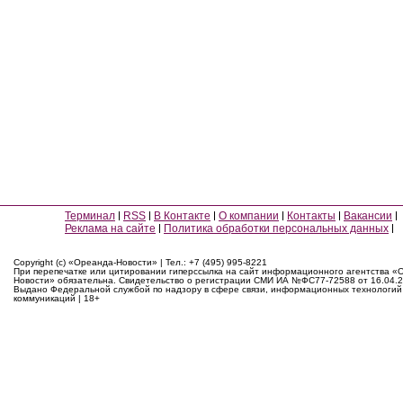
Терминал
RSS
В Контакте
О компании
Контакты
Вакансии
Реклама на сайте
Политика обработки персональных данных
Copyright (c) «Ореанда-Новости» | Тел.: +7 (495) 995-8221
При перепечатке или цитировании гиперссылка на сайт информационного агентства «
Новости» обязательна. Свидетельство о регистрации СМИ ИА №ФС77-72588 от 16.04.2
Выдано Федеральной службой по надзору в сфере связи, информационных технологий
коммуникаций | 18+