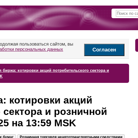
родолжая пользоваться сайтом, вы
аботки персональных данных
Согласен
 биржа: котировки акций потребительского сектора и
SK
: котировки акций
 сектора и розничной
25 на 13:59 MSK
х бумаг
Розничная торговля неавтотранспортными средствами