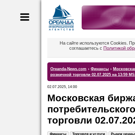
На сайте используются Cookies. П
соглашаетесь с
Политикой обр
Oreanda-News.com
›
Финансы
›
Московская
розничной торговли 02.07.2025 на 13:59 M
02.07.2025, 14:00
Московская биржа
потребительского
торговли 02.07.20
Финансы
Торговля и услуги
Рынок ценны