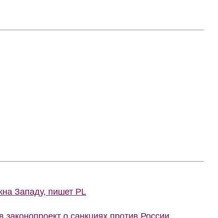
жна Западу, пишет PL
 законопроект о санкциях против России