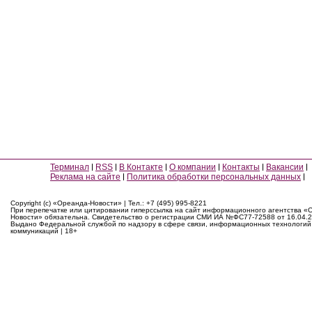
Терминал
RSS
В Контакте
О компании
Контакты
Вакансии
Реклама на сайте
Политика обработки персональных данных
Copyright (c) «Ореанда-Новости» | Тел.: +7 (495) 995-8221
При перепечатке или цитировании гиперссылка на сайт информационного агентства «
Новости» обязательна. Свидетельство о регистрации СМИ ИА №ФС77-72588 от 16.04.2
Выдано Федеральной службой по надзору в сфере связи, информационных технологий
коммуникаций | 18+