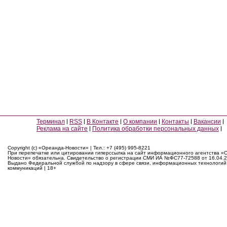
Терминал
RSS
В Контакте
О компании
Контакты
Вакансии
Реклама на сайте
Политика обработки персональных данных
Copyright (c) «Ореанда-Новости» | Тел.: +7 (495) 995-8221
При перепечатке или цитировании гиперссылка на сайт информационного агентства «
Новости» обязательна. Свидетельство о регистрации СМИ ИА №ФС77-72588 от 16.04.2
Выдано Федеральной службой по надзору в сфере связи, информационных технологий
коммуникаций | 18+