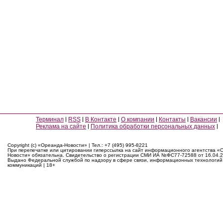
Терминал
RSS
В Контакте
О компании
Контакты
Вакансии
Реклама на сайте
Политика обработки персональных данных
Copyright (c) «Ореанда-Новости» | Тел.: +7 (495) 995-8221
При перепечатке или цитировании гиперссылка на сайт информационного агентства «
Новости» обязательна. Свидетельство о регистрации СМИ ИА №ФС77-72588 от 16.04.2
Выдано Федеральной службой по надзору в сфере связи, информационных технологий
коммуникаций | 18+