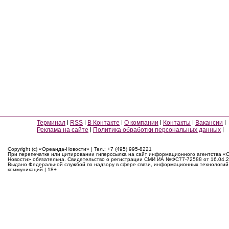
Терминал
RSS
В Контакте
О компании
Контакты
Вакансии
Реклама на сайте
Политика обработки персональных данных
Copyright (c) «Ореанда-Новости» | Тел.: +7 (495) 995-8221
При перепечатке или цитировании гиперссылка на сайт информационного агентства «
Новости» обязательна. Свидетельство о регистрации СМИ ИА №ФС77-72588 от 16.04.2
Выдано Федеральной службой по надзору в сфере связи, информационных технологий
коммуникаций | 18+