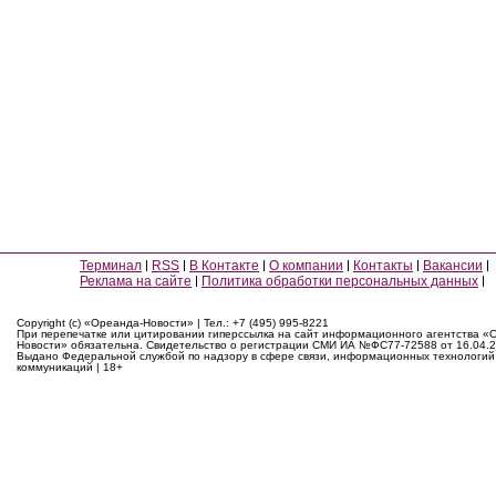
Терминал
RSS
В Контакте
О компании
Контакты
Вакансии
Реклама на сайте
Политика обработки персональных данных
Copyright (c) «Ореанда-Новости» | Тел.: +7 (495) 995-8221
При перепечатке или цитировании гиперссылка на сайт информационного агентства «
Новости» обязательна. Свидетельство о регистрации СМИ ИА №ФС77-72588 от 16.04.2
Выдано Федеральной службой по надзору в сфере связи, информационных технологий
коммуникаций | 18+