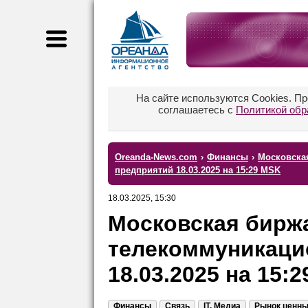
На сайте используются Cookies. П
соглашаетесь с
Политикой обр
Oreanda-News.com
›
Финансы
›
Московская
предприятий 18.03.2025 на 15:29 MSK
18.03.2025, 15:30
Московская биржа
телекоммуникаци
18.03.2025 на 15:
Финансы
Связь
IT, Медиа
Рынок ценны