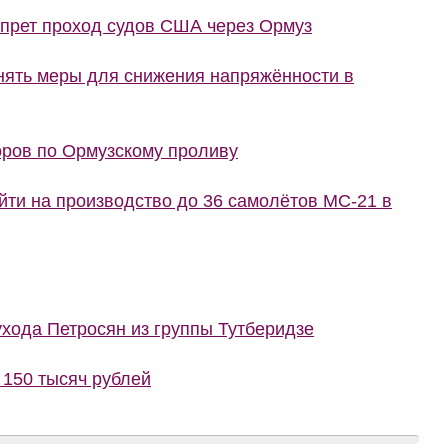
апрет проход судов США через Ормуз
нять меры для снижения напряжённости в
оров по Ормузскому проливу
йти на производство до 36 самолётов МС-21 в
ухода Петросян из группы Тутберидзе
150 тысяч рублей