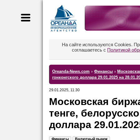
На сайте используются Cookies. П
соглашаетесь с
Политикой обр
Oreanda-News.com
›
Финансы
›
Московская
гонконгского доллара 29.01.2025 на 28.01.
29.01.2025, 11:30
Московская биржа
тенге, белорусско
доллара 29.01.202
Финансы
Валютный рынок