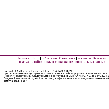
Терминал
RSS
В Контакте
О компании
Контакты
Вакансии
Реклама на сайте
Политика обработки персональных данных
Copyright (c) «Ореанда-Новости» | Тел.: +7 (495) 995-8221
При перепечатке или цитировании гиперссылка на сайт информационного агентства «
Новости» обязательна. Свидетельство о регистрации СМИ ИА №ФС77-72588 от 16.04.2
Выдано Федеральной службой по надзору в сфере связи, информационных технологий
коммуникаций | 18+