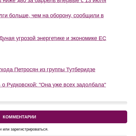
ь ниже $80 за баррель впервые с 13 июля
лги больше, чем на оборону, сообщили в
уная угрозой энергетике и экономике ЕС
ухода Петросян из группы Тутберидзе
 о Рудковской: "Она уже всех задолбала"
КОММЕНТАРИИ
и или зарегистрироваться.