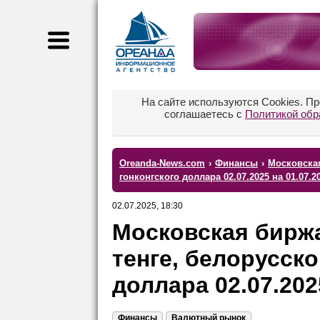
На сайте используются Cookies. П
соглашаетесь с
Политикой обр
Oreanda-News.com
›
Финансы
›
Московская
гонконгского доллара 02.07.2025 на 01.07.
02.07.2025, 18:30
Московская биржа
тенге, белорусско
доллара 02.07.202
Финансы
Валютный рынок