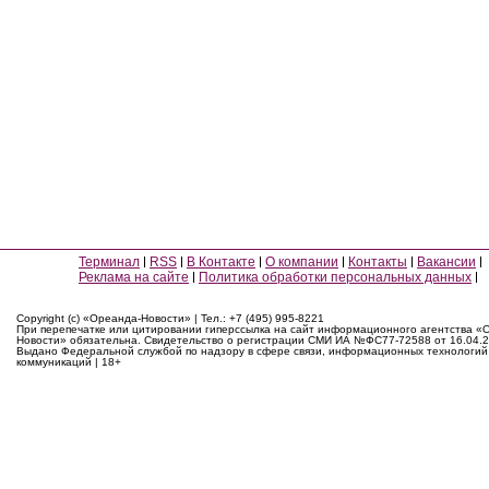
Терминал
RSS
В Контакте
О компании
Контакты
Вакансии
Реклама на сайте
Политика обработки персональных данных
Copyright (c) «Ореанда-Новости» | Тел.: +7 (495) 995-8221
При перепечатке или цитировании гиперссылка на сайт информационного агентства «
Новости» обязательна. Свидетельство о регистрации СМИ ИА №ФС77-72588 от 16.04.2
Выдано Федеральной службой по надзору в сфере связи, информационных технологий
коммуникаций | 18+